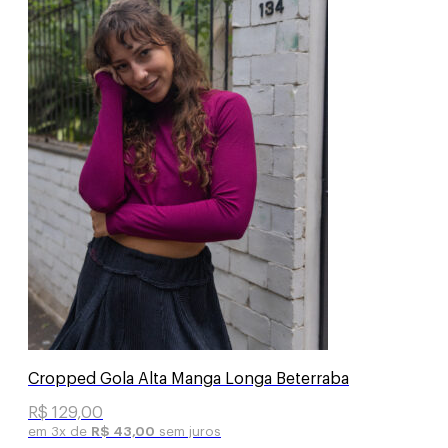
Cropped Gola Alta Manga Longa Beterraba
R$
129,00
em 3x de
R$
43,00
sem juros