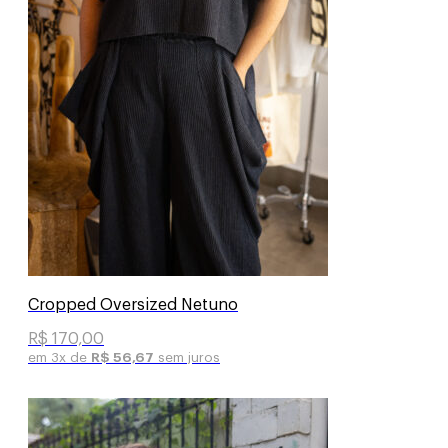
Cropped Oversized Netuno
R$
170,00
em 3x de
R$
56,67
sem juros