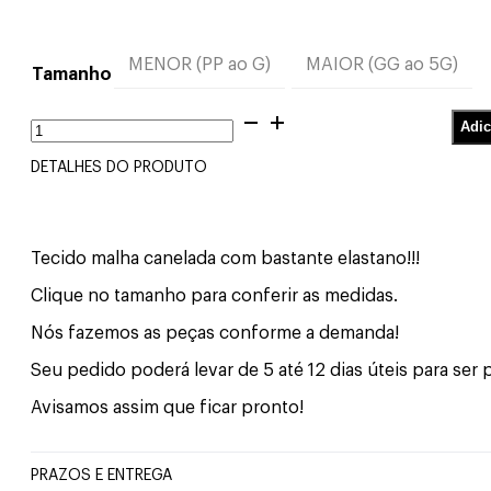
MENOR (PP ao G)
MAIOR (GG ao 5G)
Tamanho
Cropped
Adic
Gola
Alta
DETALHES DO PRODUTO
Manga
Longa
Preto
quantidade
Tecido malha canelada com bastante elastano!!!
Clique no tamanho para conferir as medidas.
Nós fazemos as peças conforme a demanda!
Seu pedido poderá levar de 5 até 12 dias úteis para ser
Avisamos assim que ficar pronto!
PRAZOS E ENTREGA