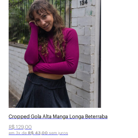
Cropped Gola Alta Manga Longa Beterraba
R$
129,00
em 3x de
R$
43,00
sem juros