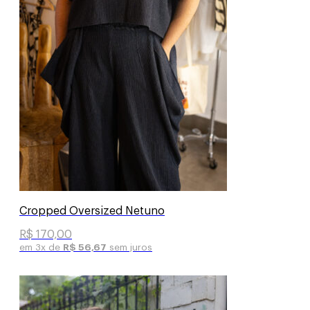
Cropped Oversized Netuno
R$
170,00
em 3x de
R$
56,67
sem juros