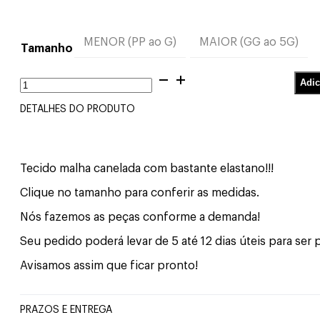
MENOR (PP ao G)
MAIOR (GG ao 5G)
Tamanho
Cropped
Adic
Gola
Alta
DETALHES DO PRODUTO
Preto
quantidade
Tecido malha canelada com bastante elastano!!!
Clique no tamanho para conferir as medidas.
Nós fazemos as peças conforme a demanda!
Seu pedido poderá levar de 5 até 12 dias úteis para ser
Avisamos assim que ficar pronto!
PRAZOS E ENTREGA