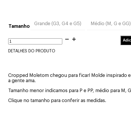
Grande (G3, G4 e G5)
Médio (M, G e GG)
Tamanho
Cropped
Adic
Oversized
Moletom
DETALHES DO PRODUTO
Off
quantidade
Cropped Moletom chegou para ficar! Molde inspirado em 
a gente ama.
Tamanho menor indicamos para P e PP, médio para M, G
Clique no tamanho para conferir as medidas.