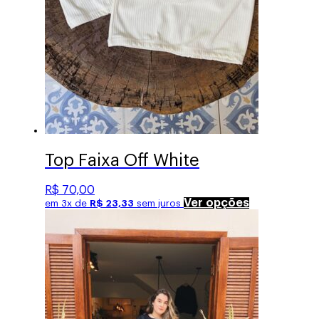
produto
Top Faixa Off White
R$
70,00
Este
Ver opções
em 3x de
R$
23,33
sem juros
produto
tem
várias
variantes.
As
opções
podem
ser
escolhidas