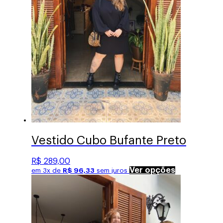
na
página
do
produto
Vestido Cubo Bufante Preto
R$
289,00
Este
Ver opções
em 3x de
R$
96,33
sem juros
produto
tem
várias
variantes.
As