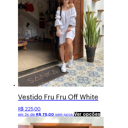
opções
podem
ser
escolhidas
na
página
do
produto
Vestido Fru Fru Off White
R$
225,00
Este
Ver opções
em 3x de
R$
75,00
sem juros
produto
tem