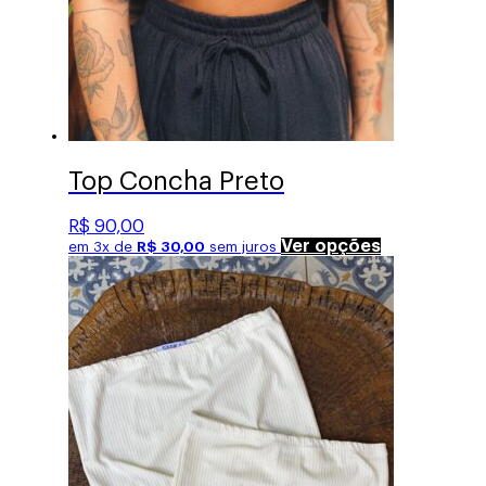
Top Concha Preto
R$
90,00
Este
Ver opções
em 3x de
R$
30,00
sem juros
produto
tem
várias
variantes.
As
opções
podem
ser
escolhidas
na
página
do