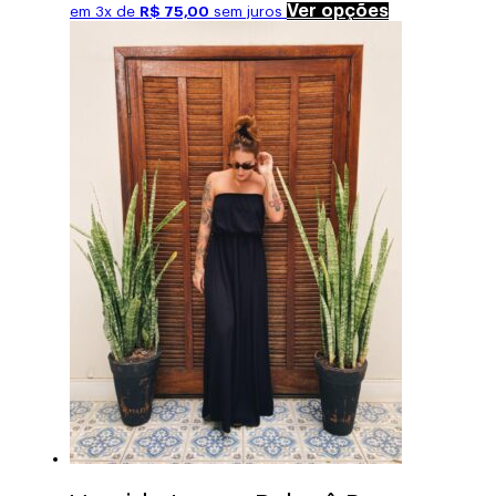
Este
Ver opções
em 3x de
R$
75,00
sem juros
produto
tem
várias
variantes.
As
opções
podem
ser
escolhidas
na
página
do
produto