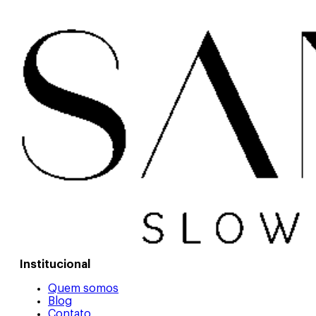
na
página
do
produto
Institucional
Quem somos
Blog
Contato