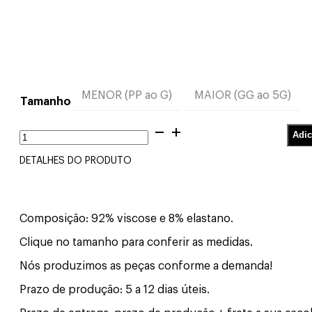
MENOR (PP ao G)
MAIOR (GG ao 5G)
Tamanho
Cropped
Adic
Gola
Alta
DETALHES DO PRODUTO
Manga
Longa
Beterraba
quantidade
Composição: 92% viscose e 8% elastano.
Clique no tamanho para conferir as medidas.
Nós produzimos as peças conforme a demanda!
Prazo de produção: 5 a 12 dias úteis.