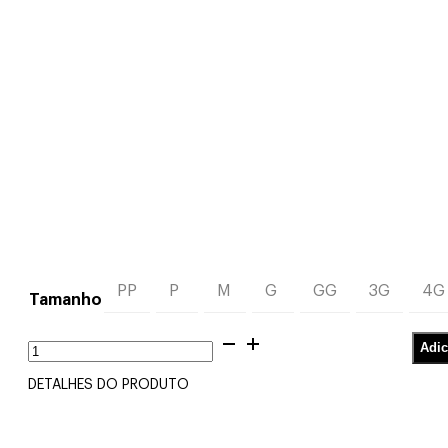
PP
P
M
G
GG
3G
4G
Tamanho
Top
Adic
Balonê
Linho
DETALHES DO PRODUTO
Listrado
Cru
e