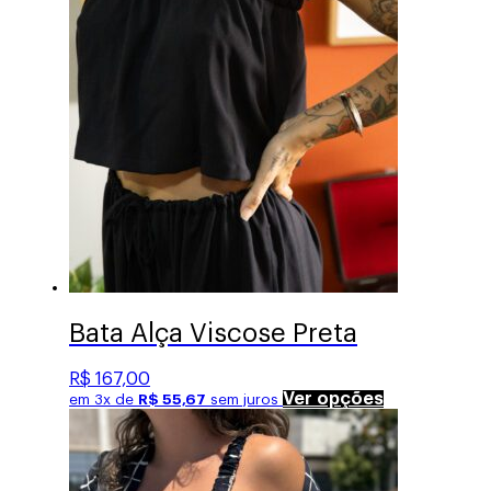
ser
escolhidas
na
página
do
produto
Bata Alça Viscose Preta
R$
167,00
Este
Ver opções
em 3x de
R$
55,67
sem juros
produto
tem
várias
variantes.