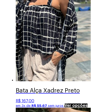
As
opções
podem
ser
escolhidas
na
página
do
produto
Bata Alça Xadrez Preto
R$
167,00
Este
Ver opções
em 3x de
R$
55,67
sem juros
produto