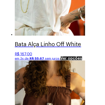
Bata Alça Linho Off White
R$
167,00
Este
Ver opções
em 3x de
R$
55,67
sem juros
produto
tem
várias
variantes.
As
opções
podem
ser
escolhidas
na
página