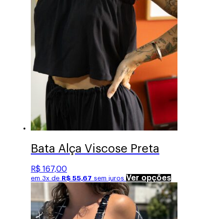
ser
escolhidas
na
página
do
produto
Bata Alça Viscose Preta
R$
167,00
Este
Ver opções
em 3x de
R$
55,67
sem juros
produto
tem
várias
variantes.