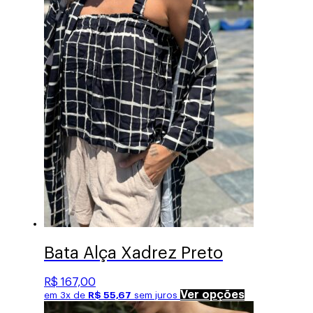
As
opções
podem
ser
escolhidas
na
página
do
produto
Bata Alça Xadrez Preto
R$
167,00
Este
Ver opções
em 3x de
R$
55,67
sem juros
produto