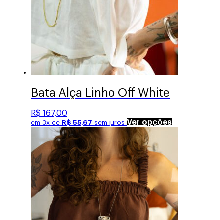
Bata Alça Linho Off White
R$
167,00
Este
Ver opções
em 3x de
R$
55,67
sem juros
produto
tem
várias
variantes.
As
opções
podem
ser
escolhidas
na
página