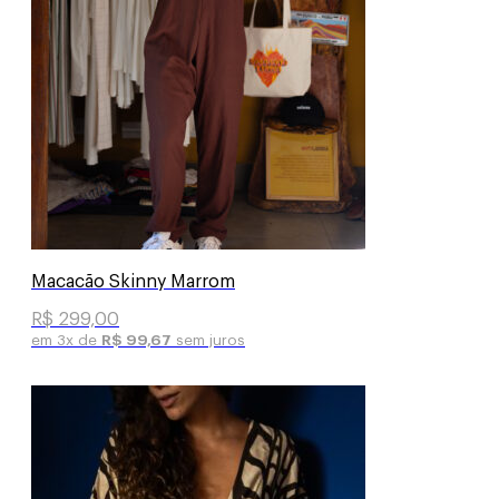
Macacão Skinny Marrom
R$
299,00
em 3x de
R$
99,67
sem juros